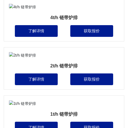
4t/h 链带炉排
了解详情
获取报价
2t/h 链带炉排
了解详情
获取报价
1t/h 链带炉排
了解详情
获取报价