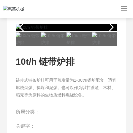
10t/h 链带炉排
链带式链条炉排可用于蒸发量为1-30t/h锅炉配套，适宜
燃烧烟煤、褐煤和泥煤。也可以作为以甘蔗渣、木材、
稻壳等为原料的生物质燃料燃烧设备。
所属分类：
关键字：