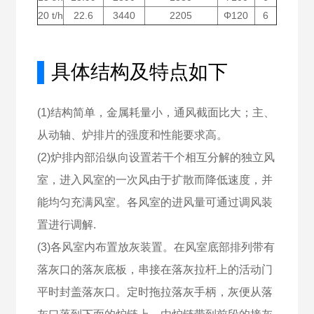
20 t/h
22.6
3440
2205
Φ120
6
▌
具体结构及特点如下
(1)结构简单，金属耗量小，通风截面比大；主、
从动轴、炉排片的强度和性能要求高。
(2)炉排内部沿纵向设置若干个相互分解的独立风
室，进入风室的一次风由于扩散而降低速度，并
能均匀充满风室。各风室的进风量可通过调风装
置进行调解.
(3)各风室内布置放灰装置。在风室底部排列带有
落灰口的落灰底板，串接在落灰拉杆上的活动门
平时封盖落灰口。定时拖拉落灰手柄，灰便从落