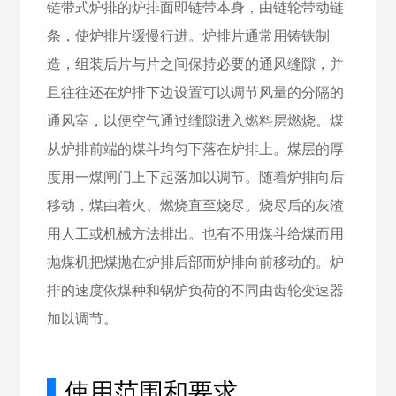
链带式炉排的炉排面即链带本身，由链轮带动链
条，使炉排片缓慢行进。炉排片通常用铸铁制
造，组装后片与片之间保持必要的通风缝隙，并
且往往还在炉排下边设置可以调节风量的分隔的
通风室，以便空气通过缝隙进入燃料层燃烧。煤
从炉排前端的煤斗均匀下落在炉排上。煤层的厚
度用一煤闸门上下起落加以调节。随着炉排向后
移动，煤由着火、燃烧直至烧尽。烧尽后的灰渣
用人工或机械方法排出。也有不用煤斗给煤而用
抛煤机把煤抛在炉排后部而炉排向前移动的。炉
排的速度依煤种和锅炉负荷的不同由齿轮变速器
加以调节。
▌
使用范围和要求