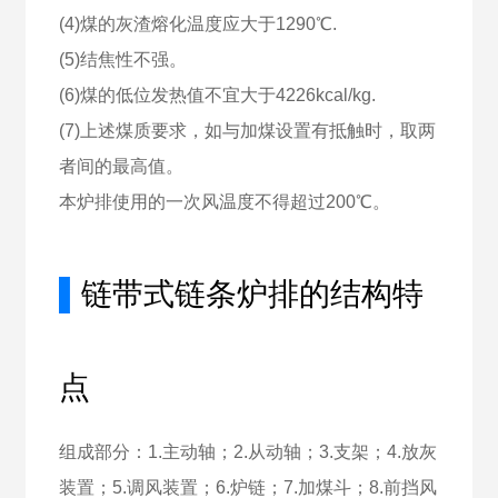
(4)煤的灰渣熔化温度应大于1290℃.
(5)结焦性不强。
(6)煤的低位发热值不宜大于4226kcal/kg.
(7)上述煤质要求，如与加煤设置有抵触时，取两
者间的最高值。
本炉排使用的一次风温度不得超过200℃。
▌
链带式链条炉排的结构特
点
组成部分：1.主动轴；2.从动轴；3.支架；4.放灰
装置；5.调风装置；6.炉链；7.加煤斗；8.前挡风