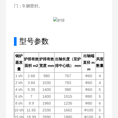
门；9.侧密封。
▌
型号参数
锅炉
出轴端
炉排有效
炉排有效
出轴长度（至炉
风室
蒸发
直径 m
面积 m2
宽度 mm
排中心线） mm
数量
量
m
1 t/h
2.68
980
767
Φ60
4
2 t/h
3.84
1030
783
Φ60
4
4 t/h
5.39
1400
980
Φ60
5
6 t/h
7
1400
1015
Φ80
5
8 t/h
9.9
1960
1235
Φ80
6
10 t/h
11.65
2330
1662
Φ100
5
15 t/h
18.99
2890
1880
Φ100
6