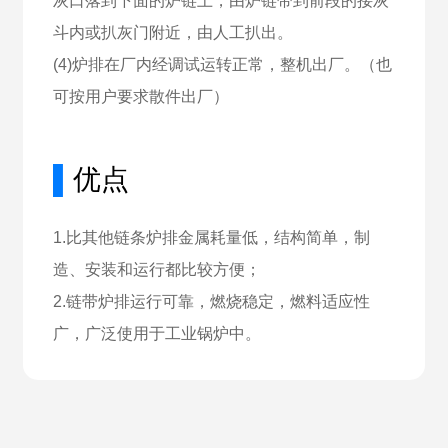
灰口落到下面的炉链上，由炉链带到前段的接灰
斗内或扒灰门附近，由人工扒出。
(4)炉排在厂内经调试运转正常，整机出厂。（也
可按用户要求散件出厂）
▌
优点
1.比其他链条炉排金属耗量低，结构简单，制
造、安装和运行都比较方便；
2.链带炉排运行可靠，燃烧稳定，燃料适应性
广，广泛使用于工业锅炉中。