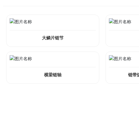
大鳞片链节
横梁链轴
链带
惠英机械产品分类
往复炉排