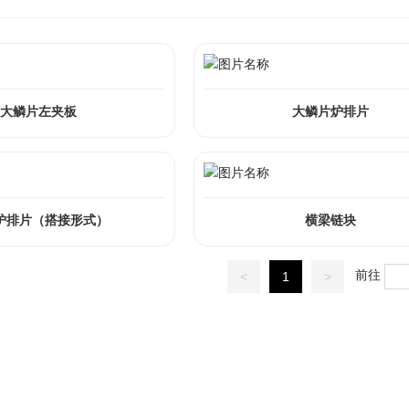
大鳞片左夹板
大鳞片炉排片
炉排片（搭接形式）
横梁链块
前往
<
1
>
往复炉排配件
鳞片炉排