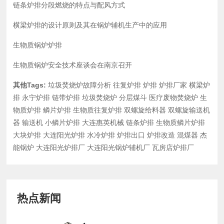
链条炉排分段燃烧的特点与配风方式
横梁炉排的设计原则及其在锅炉辅机生产中的应用
生物质锅炉炉排
生物质锅炉安全技术座谈会在南京召开
其他Tags:
垃圾焚烧炉故障分析
往复炉排
炉排
炉排厂家
横梁炉
排
永宁炉排
链带炉排
垃圾焚烧炉
分层煤斗
医疗废物焚烧炉
生
物质炉排
鳞片炉排
生物质往复炉排
双螺旋给料器
双螺旋输送机
器
输送机
小鳞片炉排
大连惠英机械
链条炉排
生物质鳞片炉排
大块炉排
大连阳光炉排
水冷炉排
炉排出口
炉排改造
混煤器
杰
能锅炉
大连阳光炉排厂
大连阳光锅炉辅机厂
瓦房店炉排厂
热点新闻