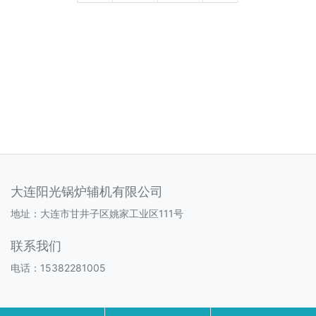
大连阳光锅炉辅机有限公司
地址：大连市甘井子区姚家工业区111号
联系我们
电话：15382281005